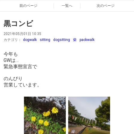
前のページ
一覧へ
次のページ
黒コンビ
2021年05月01日 10:35
カテゴリ：
dogwalk
sitting
dogsitting
柴
packwalk
今年も
GWは…
緊急事態宣言で
のんびり
営業しています。