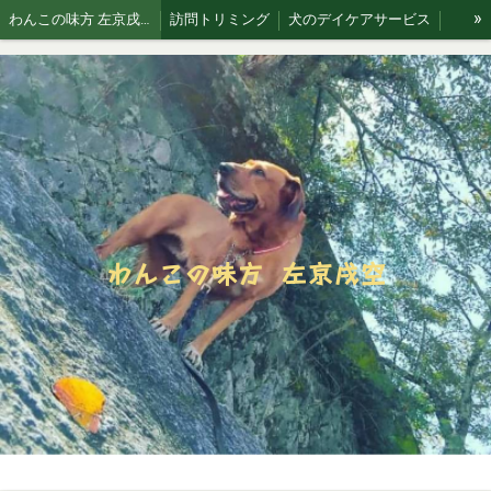
»
わんこの味方 左京戌空です。
訪問トリミング
犬のデイケアサービス
お散歩代行
犬猫 訪問シッティングサービス
Blog 犬と空
わんこの味方 左京戌空